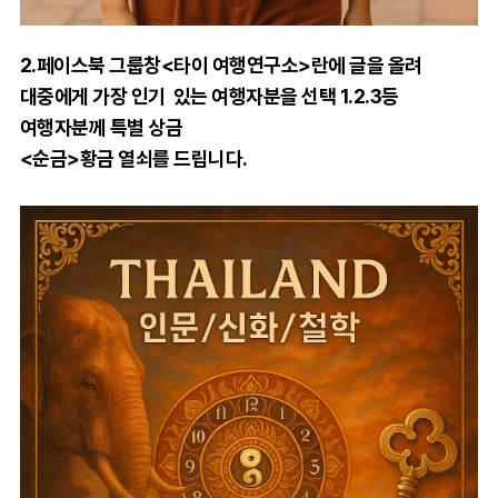
2.페이스북 그룹창<타이 여행연구소>란에 글을 올려
대중에게 가장 인기
있는 여행자분을 선택
1.2.3등
여행자분께
특별 상금
<순금>황금 열쇠를 드립니다.