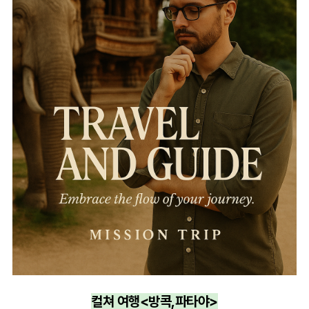
컬쳐 여행<방콕,파타야>