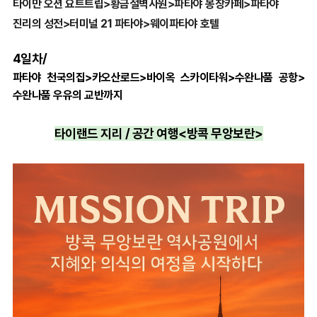
타이만 오션 요트트립
>
황금절벽사원
>
파타야 몽창카페>
파타야
진리의 성전>
터미널 21 파타야
>웨이파타야 호텔
4일차/
파타야 천국의집>
카오산로드>
바이옥 스카이타워>수완나품 공항>
수완나품 우유의 교반까지
타이랜드 지리 / 공간 여행<방콕 무앙보란>