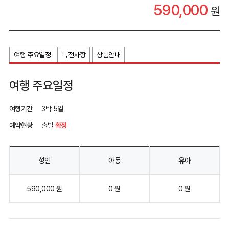
590,000
원
여행 주요일정
특전사항
상품안내
여행 주요일정
여행기간
3박 5일
예약현황
출발
확정
성인
아동
유아
590,000 원
0 원
0 원