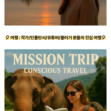
🎈
여행 : 작가/
인플런서/유튜버/블러거 분들의 진심 여행🎈