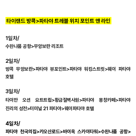
타이랜드 방콕>파타야 트레블 위치 포인트 앤 라인
1일차/
수완나품 공항>무앙보란 리조트
2일차/
방콕 무앙보란>파타야 뷰포인트>파타야 워킹스트릿>웨이 파타야
호텔
3일차/
타이만 오션 요트트립
>
황금절벽사원
>
파타야 몽창카페>
파타야
진리의 성전>
터미널 21 파타야>
웨이파타야 호텔
4일차/
파타야 천국의집>
카오산로드>
바이옥 스카이타워>수완나품 공항>