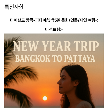
특전사항
타이랜드
방콕-파타야/3박5일
문화/인문/자연 여행<
미션트립>