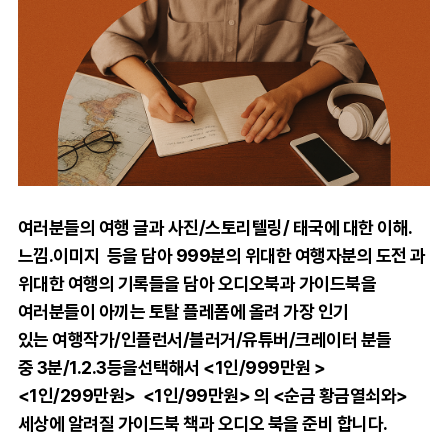
여러분들의 여행 글과 사진/스토리텔링/ 태국에 대한 이해.
느낌.이미지 등을 담아
999분의 위대한 여행자분의 도전 과
위대한 여행의 기록들을 담아
오디오북과 가이드북을
여러분들이 아끼는 토탈 플레폼에 올려 가장 인기
있는
여행작가/
인플런서/블러거/유튜버/크레이터 분들
중
3분/1.2.3등을선택해서 <
1인/999만원 >
<
1
인/299만원> <1인/99만원> 의
<순금 황금열쇠와>
세상에 알려질 가이드북 책과 오디오 북을 준비 합니다.