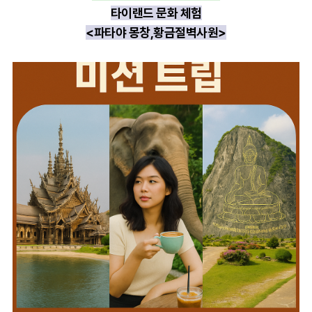
타이랜드 문화 체험
<파타야 몽창,황금절벽사원>